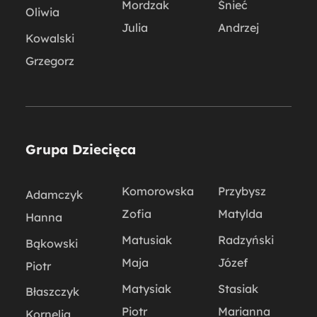
Mordzak
Śnieć
Oliwia
Julia
Andrzej
Kowalski
Grzegorz
Grupa Dziecięca
Komorowska
Przybysz
Adamczyk
Zofia
Matylda
Hanna
Matusiak
Radzyński
Bąkowski
Maja
Józef
Piotr
Matysiak
Stasiak
Błaszczyk
Piotr
Marianna
Kornelia